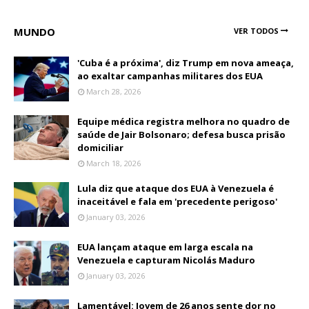
MUNDO
VER TODOS
'Cuba é a próxima', diz Trump em nova ameaça,
ao exaltar campanhas militares dos EUA
March 28, 2026
Equipe médica registra melhora no quadro de
saúde de Jair Bolsonaro; defesa busca prisão
domiciliar
March 18, 2026
Lula diz que ataque dos EUA à Venezuela é
inaceitável e fala em 'precedente perigoso'
January 03, 2026
EUA lançam ataque em larga escala na
Venezuela e capturam Nicolás Maduro
January 03, 2026
Lamentável: Jovem de 26 anos sente dor no