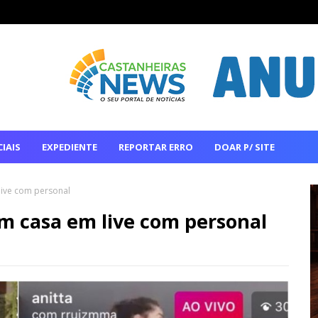
IAIS
EXPEDIENTE
REPORTAR ERRO
DOAR P/ SITE
live com personal
em casa em live com personal