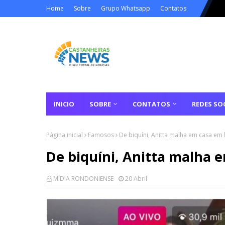
Home
Sobre
Grupo Whatsapp
Contatos
INICIO
SOBRE
CONTATOS
REDES SOC
Página inicial
Famosos
De biquíni, Anitta malha em casa em 
De biquíni, Anitta malha 
MÍDIA RONDONIENSE
20 Abril