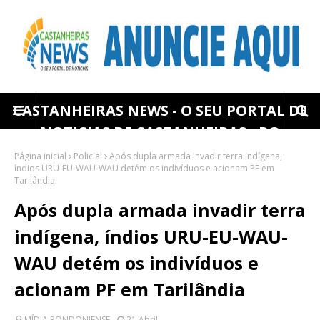
CASTANHEIRAS NEWS - O SEU PORTAL DE
NOTICIAS DE CASTANHEIRAS - RO
Página inicial
Policial
Após dupla armada invadir terra indígena,
índios URU-EU-WAU-WAU detém os indivíduos e acionam PF em
Tarilândia
Após dupla armada invadir terra
indígena, índios URU-EU-WAU-
WAU detém os indivíduos e
acionam PF em Tarilândia
MÍDIA RONDONIENSE
21 Abril