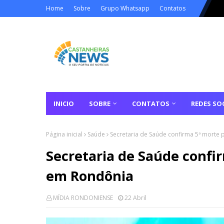
Home
Sobre
Grupo Whatsapp
Contatos
INICIO
SOBRE
CONTATOS
REDES SOC
Página inicial
Saúde
Secretaria de Saúde confirma 5ª morte
Secretaria de Saúde confi
em Rondônia
MÍDIA RONDONIENSE
22 Abril