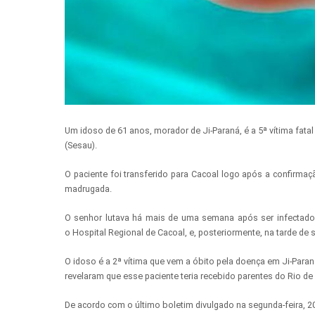
Um idoso de 61 anos, morador de Ji-Paraná, é a 5ª vítima fat
(Sesau).
O paciente foi transferido para Cacoal logo após a confirmaç
madrugada.
O senhor lutava há mais de uma semana após ser infectado p
o Hospital Regional de Cacoal, e, posteriormente, na tarde de s
O idoso é a 2ª vítima que vem a óbito pela doença em Ji-Paran
revelaram que esse paciente teria recebido parentes do Rio de
De acordo com o último boletim divulgado na segunda-feira, 2