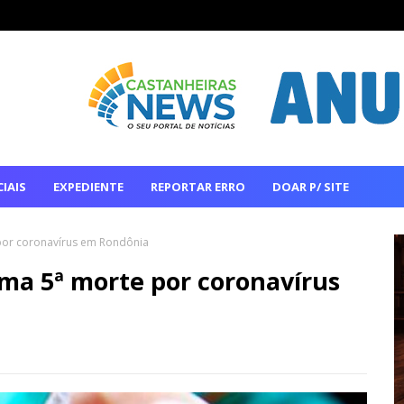
IAIS
EXPEDIENTE
REPORTAR ERRO
DOAR P/ SITE
 por coronavírus em Rondônia
rma 5ª morte por coronavírus