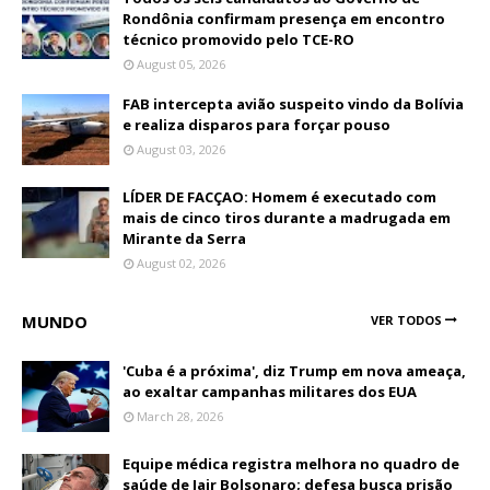
Rondônia confirmam presença em encontro
técnico promovido pelo TCE-RO
August 05, 2026
FAB intercepta avião suspeito vindo da Bolívia
e realiza disparos para forçar pouso
August 03, 2026
LÍDER DE FACÇAO: Homem é executado com
mais de cinco tiros durante a madrugada em
Mirante da Serra
August 02, 2026
MUNDO
VER TODOS
'Cuba é a próxima', diz Trump em nova ameaça,
ao exaltar campanhas militares dos EUA
March 28, 2026
Equipe médica registra melhora no quadro de
saúde de Jair Bolsonaro; defesa busca prisão