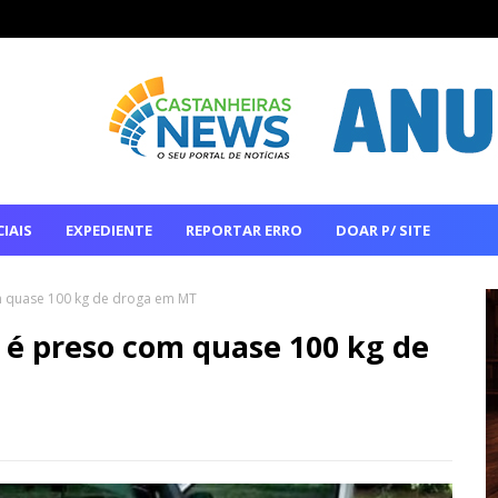
IAIS
EXPEDIENTE
REPORTAR ERRO
DOAR P/ SITE
m quase 100 kg de droga em MT
 é preso com quase 100 kg de