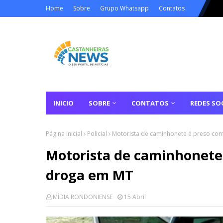
Home
Sobre
Grupo Whatsapp
Contatos
INICIO
SOBRE
CONTATOS
REDES SOC
Página inicial
Policial
Motorista de caminhonete é preso co
Motorista de caminhonete
droga em MT
MÍDIA RONDONIENSE
15 Abril