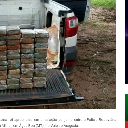
ína foi apreendido em uma ação conjunta entre a Polícia Rodoviária
ia Militar, em Água Boa (MT), no Vale do Araguaia.