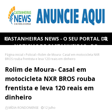
CASTANHEIRAS NEWS - O SEU PORTAL DE
NOTICIAS DE CASTANHEIRAS - RO
Página inicial
Policial
Rolim de Moura- Casal em motocicleta NXR
BROS rouba frentista e leva 120 reais em dinheiro
Rolim de Moura- Casal em
motocicleta NXR BROS rouba
frentista e leva 120 reais em
dinheiro
MÍDIA RONDONIENSE
12 Julho