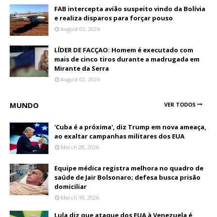
FAB intercepta avião suspeito vindo da Bolívia
e realiza disparos para forçar pouso
August 03, 2026
LÍDER DE FACÇAO: Homem é executado com
mais de cinco tiros durante a madrugada em
Mirante da Serra
August 02, 2026
MUNDO
VER TODOS
'Cuba é a próxima', diz Trump em nova ameaça,
ao exaltar campanhas militares dos EUA
March 28, 2026
Equipe médica registra melhora no quadro de
saúde de Jair Bolsonaro; defesa busca prisão
domiciliar
March 18, 2026
Lula diz que ataque dos EUA à Venezuela é