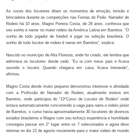
As vozes dos locutores ditam os momentos de emoção, tensão e
brincadeira durante as competições nas Festas do Peão. Narrador de
Rodeio há 10 anos, Magno Pereira Costa, de 28 anos, confessa que
seu sonho é narrar no maior rodeio da América Latina em Barretos. “O
sonho de todo jogador de futebol é jogar na seleção brasileira. O
sonho de todo locutor de rodeio é narrar em Barretos”, explica.
Nascido no município de Alta Floresta, onde foi criado, ele lembra que
admirava os locutores desde cedo. “Eu ia com meus pais e ficava
ouvindo o locutor. Quando chegava em casa, ficava treinando”,
afirmou.
Magno Costa desde muito pequeno demonstrou interesse e afinidade
com a Profissão de Narrador de Rodeio, atualmente esteve em
Barretos, onde participou do “13°Curso de Locutor de Rodeio” onde
estava automaticamente concorrendo a vaga para narra o rodeio júnior
de Barretos, o curso havia aproximadamente 30 locutores de diversos
estados brasileiros e Magno com seu esforço experiência e humildade
conseguiu passar em 2° lugar entre os 7 selecionados e agora deve
retornar no dia 22 de agosto novamente para o maior rodeio do mundo