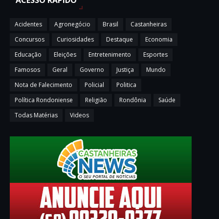
ACESSO RAPÍDO
Acidentes
Agronegócio
Brasil
Castanheiras
Concursos
Curiosidades
Destaque
Economia
Educação
Eleições
Entretenimento
Esportes
Famosos
Geral
Governo
Justiça
Mundo
Nota de Falecimento
Policial
Politica
Política Rondoniense
Religião
Rondônia
Saúde
Todas Matérias
Videos