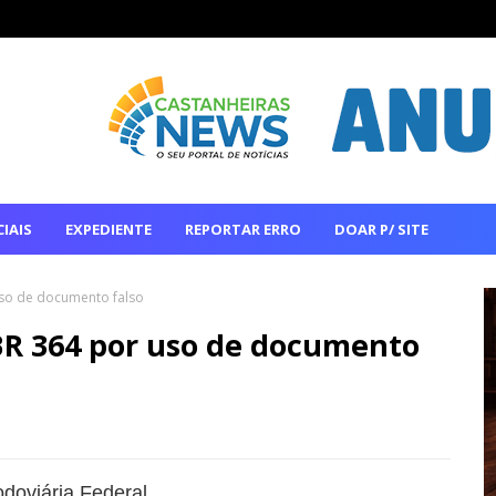
IAIS
EXPEDIENTE
REPORTAR ERRO
DOAR P/ SITE
so de documento falso
BR 364 por uso de documento
odoviária Federal