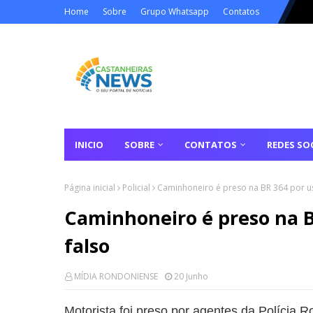
Home
Sobre
Grupo Whatsapp
Contatos
INICIO
SOBRE
CONTATOS
REDES SOC
Página inicial
Policial
Caminhoneiro é preso na BR 364 por u
Caminhoneiro é preso na 
falso
MÍDIA RONDONIENSE
20 Junho
Motorista foi preso por agentes da Polícia R