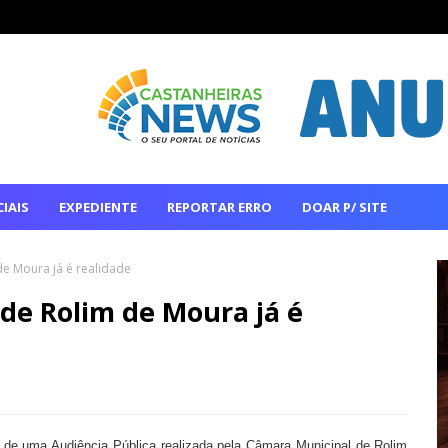
IAIS
EXPEDIENTE
REPORTAR ERRO
DOAR P/ SITE
 de Moura já é realidade
 de Rolim de Moura já é
 de uma Audiência Pública realizada pela Câmara Municipal de Rolim