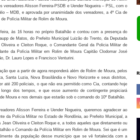
os vereadores Alisson Ferreira-PSDB e Uender Nogueira – PSL, com o
Júlio – MDB, e aprovada por unanimidade dos vereadores, a 4ª Cia de
de Polícia Militar de Rolim de Moura.
-feira, às 16 horas no próprio Batalhão e contou com a presença do
Raupp de Matos, do Prefeito Municipal Luizão do Trento, da Deputada
liveira e Cleiton Roque, o Comandante Geral da Policia Militar de
ante da Polícia Militar em Rolim de Moura Capitão Clodomar José
o, Dr. Lauro Lopes e Francisco Venturini.
ção que a partir de agora responderá além de Rolim de Moura, pelos
R
ta, Santa Luzia, Nova Brasilândia e Novo Horizonte e seus distritos,
r até 200 policiais, o que não era permitido como Cia, contando hoje
 longo dos tempos, e que esse aumento de contingente propiciará
 de Moura e nos demais que estarão sob o comando do 10º Batalhão.
dores Alisson Ferreira e Uender Nogueira, queremos agradecer ao
e da Polícia Militar no Estado de Rondônia, ao Prefeito Municipal, a
Jean Oliveira e Cleiton Roque e, a todos aqueles que diretamente ou
talhão o Comando da Polícia Militar em Rolim de Moura. Sei que é um
cialmente da população desse município que se vê fortalecida com a