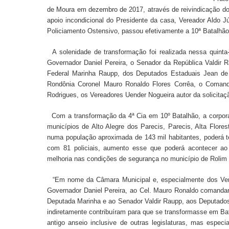
de Moura em dezembro de 2017, através de reivindicação d
apoio incondicional do Presidente da casa, Vereador Aldo 
Policiamento Ostensivo, passou efetivamente a 10ª Batalhão 
A solenidade de transformação foi realizada nessa quinta
Governador Daniel Pereira, o Senador da República Valdir 
Federal Marinha Raupp, dos Deputados Estaduais Jean de O
Rondônia Coronel Mauro Ronaldo Flores Corrêa, o Comand
Rodrigues, os Vereadores Uender Nogueira autor da solicitaçã
Com a transformação da 4ª Cia em 10º Batalhão, a corpora
municípios de Alto Alegre dos Parecis, Parecis, Alta Flores
numa população aproximada de 143 mil habitantes, poderá te
com 81 policiais, aumento esse que poderá acontecer ao
melhoria nas condições de segurança no município de Rolim
“Em nome da Câmara Municipal e, especialmente dos Verea
Governador Daniel Pereira, ao Cel. Mauro Ronaldo comandant
Deputada Marinha e ao Senador Valdir Raupp, aos Deputados 
indiretamente contribuíram para que se transformasse em Ba
antigo anseio inclusive de outras legislaturas, mas espe