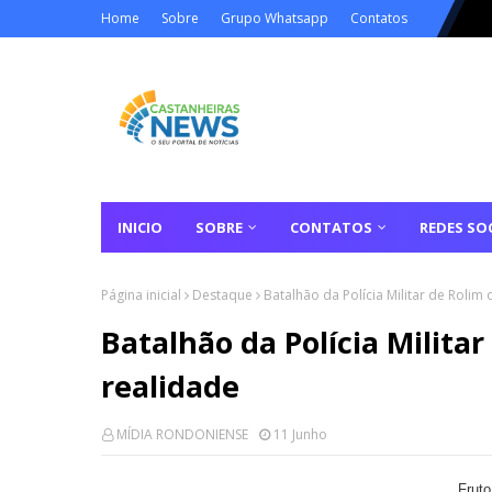
Home
Sobre
Grupo Whatsapp
Contatos
INICIO
SOBRE
CONTATOS
REDES SOC
Página inicial
Destaque
Batalhão da Polícia Militar de Rolim
Batalhão da Polícia Militar
realidade
MÍDIA RONDONIENSE
11 Junho
Fruto