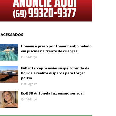
 ACESSADOS
Homem é preso por tomar banho pelado
em piscina na frente de crianças
15 Março
FAB intercepta avião suspeito vindo da
Bolívia e realiza disparos para forçar
pouso
03 Agosto
Ex-BBB Antonela faz ensaio sensual
15 Março