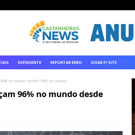
IAIS
EXPEDIENTE
REPORTAR ERRO
DOAR P/ SITE
 96% no mundo desde 1990, diz estudo
nçam 96% no mundo desde