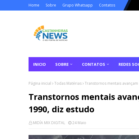
Home
Sobre
Grupo Whatsapp
Contatos
INICIO
SOBRE
CONTATOS
REDES SOC
Página inicial
Todas Matérias
Transtornos mentais avançam
Transtornos mentais ava
1990, diz estudo
MIDÍA MIX DIGITAL
24 Maio