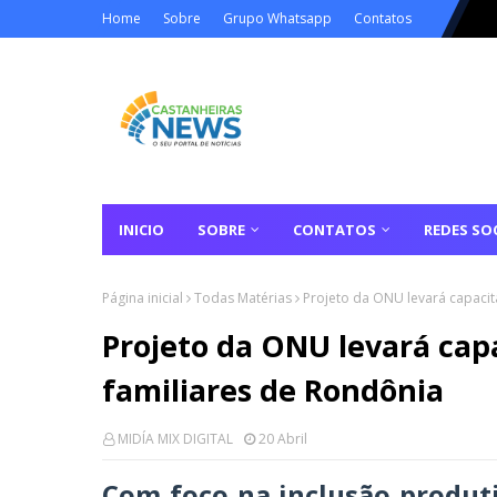
Home
Sobre
Grupo Whatsapp
Contatos
INICIO
SOBRE
CONTATOS
REDES SOC
Página inicial
Todas Matérias
Projeto da ONU levará capacit
Projeto da ONU levará capa
familiares de Rondônia
MIDÍA MIX DIGITAL
20 Abril
Com foco na inclusão produt