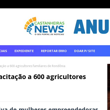
IAIS
EXPEDIENTE
REPORTAR ERRO
DOAR P/ SITE
ação a 600 agricultores familiares de Rondônia
citação a 600 agricultores
iva de mulheres empreendedoras,