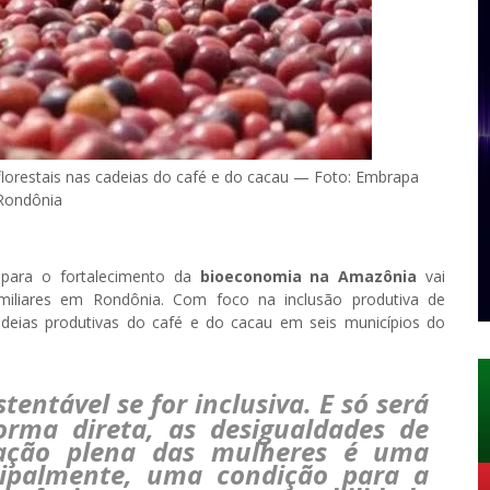
oflorestais nas cadeias do café e do cacau — Foto: Embrapa
Rondônia
U
para o fortalecimento da
bioeconomia na Amazônia
vai
familiares em Rondônia. Com foco na inclusão produtiva de
adeias produtivas do café e do cacau em seis municípios do
entável se for inclusiva. E só será
forma direta, as desigualdades de
ipação plena das mulheres é uma
ncipalmente, uma condição para a