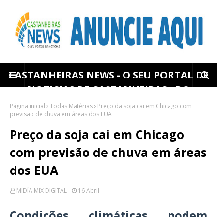
CASTANHEIRAS NEWS - O SEU PORTAL DE
NOTICIAS DE CASTANHEIRAS - RO
Página inicial
Todas Matérias
Preço da soja cai em Chicago com
previsão de chuva em áreas dos EUA
Preço da soja cai em Chicago
com previsão de chuva em áreas
dos EUA
MIDÍA MIX DIGITAL
16 Abril
Condições climáticas podem