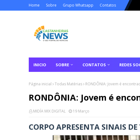
Home
Sobre
Grupo Whatsapp
Contatos
INICIO
SOBRE
CONTATOS
REDES SOC
Página inicial
Todas Matérias
RONDÔNIA: Jovem é encontrad
RONDÔNIA: Jovem é encon
MIDÍA MIX DIGITAL
19 Março
CORPO APRESENTA SINAIS DE