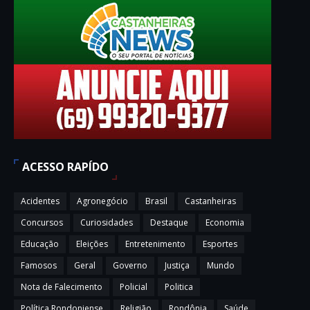
ACESSO RAPÍDO
Acidentes
Agronegócio
Brasil
Castanheiras
Concursos
Curiosidades
Destaque
Economia
Educação
Eleições
Entretenimento
Esportes
Famosos
Geral
Governo
Justiça
Mundo
Nota de Falecimento
Policial
Politica
Política Rondoniense
Religião
Rondônia
Saúde