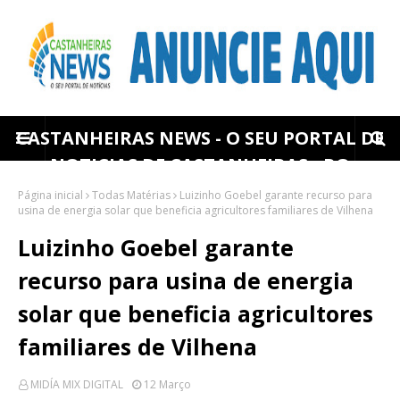
CASTANHEIRAS NEWS - O SEU PORTAL DE
NOTICIAS DE CASTANHEIRAS - RO
Página inicial
Todas Matérias
Luizinho Goebel garante recurso para
usina de energia solar que beneficia agricultores familiares de Vilhena
Luizinho Goebel garante
recurso para usina de energia
solar que beneficia agricultores
familiares de Vilhena
MIDÍA MIX DIGITAL
12 Março