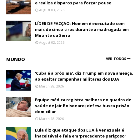
e realiza disparos para forçar pouso
August 03, 2026
LÍDER DE FACÇAO: Homem é executado com
mais de cinco tiros durante a madrugada em
Mirante da Serra
August 02, 2026
MUNDO
VER TODOS
'Cuba é a próxima', diz Trump em nova ameaça,
ao exaltar campanhas militares dos EUA
March 28, 2026
Equipe médica registra melhora no quadro de
saúde de Jair Bolsonaro; defesa busca prisão
domiciliar
March 18, 2026
Lula diz que ataque dos EUA à Venezuela é
inaceitável e fala em 'precedente perigoso'