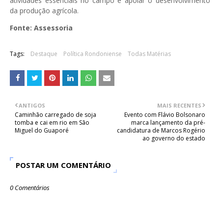
atividades essenciais no campo e apoiar o desenvolvimento
da produção agrícola.
Fonte: Assessoria
Tags:
Destaque
Política Rondoniense
Todas Matérias
ANTIGOS
MAIS RECENTES
Caminhão carregado de soja
Evento com Flávio Bolsonaro
tomba e cai em rio em São
marca lançamento da pré-
Miguel do Guaporé
candidatura de Marcos Rogério
ao governo do estado
POSTAR UM COMENTÁRIO
0 Comentários