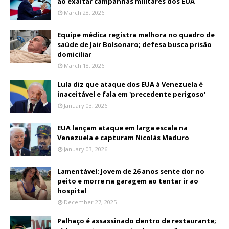
ao exaltar campanhas militares dos EUA
March 28, 2026
Equipe médica registra melhora no quadro de
saúde de Jair Bolsonaro; defesa busca prisão
domiciliar
March 18, 2026
Lula diz que ataque dos EUA à Venezuela é
inaceitável e fala em 'precedente perigoso'
January 03, 2026
EUA lançam ataque em larga escala na
Venezuela e capturam Nicolás Maduro
January 03, 2026
Lamentável: Jovem de 26 anos sente dor no
peito e morre na garagem ao tentar ir ao
hospital
December 27, 2025
Palhaço é assassinado dentro de restaurante;