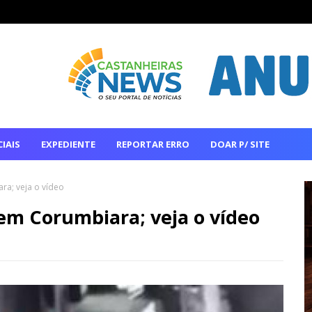
IAIS
EXPEDIENTE
REPORTAR ERRO
DOAR P/ SITE
a; veja o vídeo
m Corumbiara; veja o vídeo