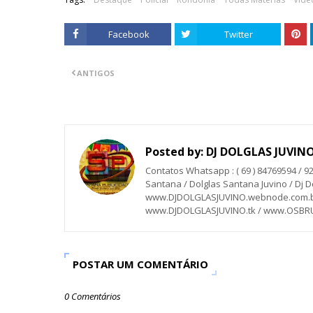
Facebook
Twitter
ANTIGOS
Posted by:
DJ DOLGLAS JUVIN
Contatos Whatsapp : ( 69 ) 84769594 / 9
Santana / Dolglas Santana Juvino / Dj Do
www.DJDOLGLASJUVINO.webnode.com.br
www.DJDOLGLASJUVINO.tk / www.OSB
POSTAR UM COMENTÁRIO
0 Comentários