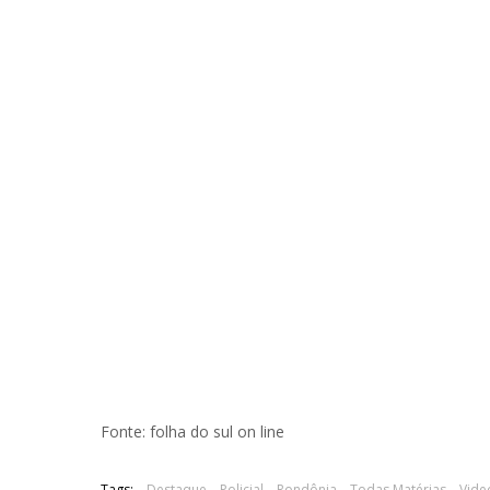
Fonte: folha do sul on line
Tags:
Destaque
Policial
Rondônia
Todas Matérias
Vide