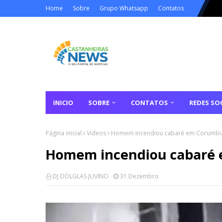
Home
Sobre
Grupo Whatsapp
Contatos
INICIO
SOBRE
CONTATOS
REDES SOC
Página inicial
Videos
Homem incendiou cabaré em Corumbiar
Homem incendiou cabaré e
DJ DOLGLAS JUVINO
31 Dezembro