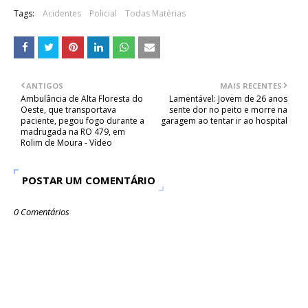
Tags:
Acidentes
Policial
Todas Matérias
ANTIGOS
MAIS RECENTES
Ambulância de Alta Floresta do
Lamentável: Jovem de 26 anos
Oeste, que transportava
sente dor no peito e morre na
paciente, pegou fogo durante a
garagem ao tentar ir ao hospital
madrugada na RO 479, em
Rolim de Moura - Vídeo
POSTAR UM COMENTÁRIO
0 Comentários