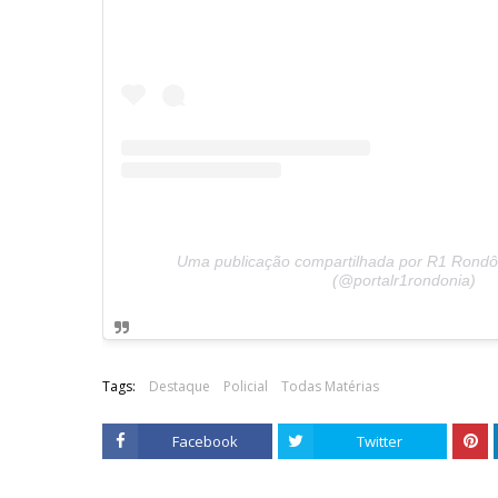
Uma publicação compartilhada por R1 Rondôn
(@portalr1rondonia)
Tags:
Destaque
Policial
Todas Matérias
Facebook
Twitter