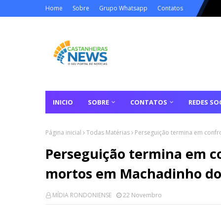
Home
Sobre
Grupo Whatsapp
Contatos
INICIO
SOBRE
CONTATOS
REDES SOC
Página inicial
Todas Matérias
Perseguição termina em confr
Perseguição termina em co
mortos em Machadinho do 
MÍDIA RONDONIENSE
22 Novembro