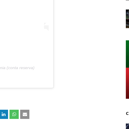
ia (conta reserva)
C