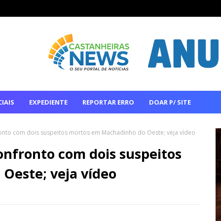
IAIS
EXPEDIENTE
REPORTAR ERRO
DOAR P/ SITE
onto com dois suspeitos mortos em Machadinho do Oeste; veja vídeo
nfronto com dois suspeitos
Oeste; veja vídeo