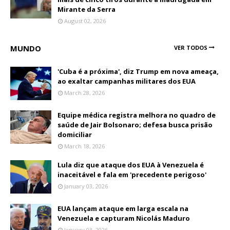
Mirante da Serra
August 02, 2026
MUNDO
VER TODOS
'Cuba é a próxima', diz Trump em nova ameaça,
ao exaltar campanhas militares dos EUA
March 28, 2026
Equipe médica registra melhora no quadro de
saúde de Jair Bolsonaro; defesa busca prisão
domiciliar
March 18, 2026
Lula diz que ataque dos EUA à Venezuela é
inaceitável e fala em 'precedente perigoso'
January 03, 2026
EUA lançam ataque em larga escala na
Venezuela e capturam Nicolás Maduro
January 03, 2026