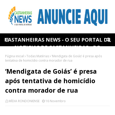
CASTANHEIRAS NEWS - O SEU PORTAL DE
NOTICIAS DE CASTANHEIRAS - RO
Página inicial
Todas Matérias
‘Mendigata de Goiás’ é presa após
tentativa de homicídio contra morador de rua
‘Mendigata de Goiás’ é presa
após tentativa de homicídio
contra morador de rua
MÍDIA RONDONIENSE
16 Novembro