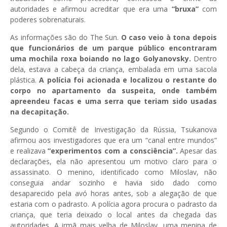
autoridades e afirmou acreditar que era uma
“bruxa”
com
poderes sobrenaturais.
As informações são do The Sun.
O caso veio à tona depois
que funcionários de um parque público encontraram
uma mochila roxa boiando no lago Golyanovsky.
Dentro
dela, estava a cabeça da criança, embalada em uma sacola
plástica.
A polícia foi acionada e localizou o restante do
corpo no apartamento da suspeita, onde também
apreendeu facas e uma serra que teriam sido usadas
na decapitação.
Segundo o Comitê de Investigação da Rússia, Tsukanova
afirmou aos investigadores que era um “canal entre mundos”
e realizava
“experimentos com a consciência”.
Apesar das
declarações, ela não apresentou um motivo claro para o
assassinato. O menino, identificado como Miloslav, não
conseguia andar sozinho e havia sido dado como
desaparecido pela avó horas antes, sob a alegação de que
estaria com o padrasto. A polícia agora procura o padrasto da
criança, que teria deixado o local antes da chegada das
autoridades. A irmã mais velha de Miloslav, uma menina de