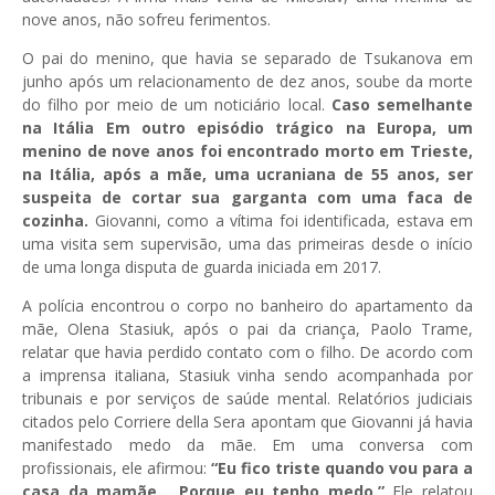
nove anos, não sofreu ferimentos.
O pai do menino, que havia se separado de Tsukanova em
junho após um relacionamento de dez anos, soube da morte
do filho por meio de um noticiário local.
Caso semelhante
na Itália Em outro episódio trágico na Europa, um
menino de nove anos foi encontrado morto em Trieste,
na Itália, após a mãe, uma ucraniana de 55 anos, ser
suspeita de cortar sua garganta com uma faca de
cozinha.
Giovanni, como a vítima foi identificada, estava em
uma visita sem supervisão, uma das primeiras desde o início
de uma longa disputa de guarda iniciada em 2017.
A polícia encontrou o corpo no banheiro do apartamento da
mãe, Olena Stasiuk, após o pai da criança, Paolo Trame,
relatar que havia perdido contato com o filho. De acordo com
a imprensa italiana, Stasiuk vinha sendo acompanhada por
tribunais e por serviços de saúde mental. Relatórios judiciais
citados pelo Corriere della Sera apontam que Giovanni já havia
manifestado medo da mãe. Em uma conversa com
profissionais, ele afirmou:
“Eu fico triste quando vou para a
casa da mamãe… Porque eu tenho medo.”
Ele relatou