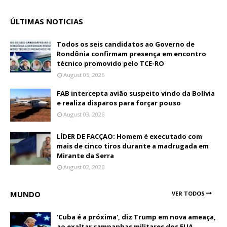
ÚLTIMAS NOTICIAS
Todos os seis candidatos ao Governo de
Rondônia confirmam presença em encontro
técnico promovido pelo TCE-RO
August 05, 2026
FAB intercepta avião suspeito vindo da Bolívia
e realiza disparos para forçar pouso
August 03, 2026
LÍDER DE FACÇAO: Homem é executado com
mais de cinco tiros durante a madrugada em
Mirante da Serra
August 02, 2026
MUNDO
VER TODOS
'Cuba é a próxima', diz Trump em nova ameaça,
ao exaltar campanhas militares dos EUA