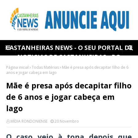
CASTANHEIRAS NEWS - O SEU PORTAL DE
NOTICIAS DE CASTANHEIRAS - RO
Página inicial
Todas Matérias
Mãe é presa após decapitar filho de 6
anos e jogar cabeça em lago
Mãe é presa após decapitar filho
de 6 anos e jogar cabeça em
lago
MÍDIA RONDONIENSE
20 Novembro
O caso veio à tona depois que