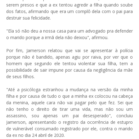
serem presos e que a ex tentou agredir a filha quando soube
dos fatos, afirmando que era um complô dela com o pai para
destruir sua felicidade.
"Ela só não deu a nossa casa para um advogado pra defender
o marido porque a irmã dela não deixou", afirmou.
Por fim, Jamerson relatou que vai se apresentar à polícia
porque não é bandido, apenas agiu por raiva, por ver que o
homem que segundo ele tentou violentar sua filha, tem a
possibilidade de sair impune por causa da negligência da mãe
de seus filhos.
"Até a psicóloga estranhou a mudança na versão da minha
filha e por causa de tudo o que a minha ex colocou na cabeça
da menina, aquele cara não vai pagar pelo que fez. Sei que
não tenho o direito de tirar uma vida, mas não sou um
assassino, sou apenas um pai desesperado", concluiu
Jamerson, apresentando o registro da ocorrência de estupro
de vulnerável consumado registrado por ele, contra o marido
da ex no dia 24 abril de 2020.