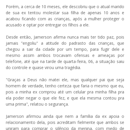
Porém, a cerca de 10 meses, ele descobriu que o atual marido
de sua ex tentou molestar sua filha de apenas 10 anos e
acabou ficando com as crianças, após a mulher proteger o
acusado e optar por entregar os filhos a ele.
Desde então, Jamerson afirma nunca mais ter tido paz, pois
jamais "engoliu" a atitude do padrasto das crianças, que
chegou a sair da cidade por um tempo, para fugir dele e
mesmo assim ambos trocavam ofensas e ameaças por
telefone, até que na tarde de quarta-feira, 06, a situação saiu
do controle e quase virou uma tragédia.
"Graças a Deus não matei ele, mas qualquer pai que seja
homem de verdade, tenho certeza que faria o mesmo que eu,
pois a minha ex comprou até um celular pra minha filha pra
ela poder negar o que ele fez, e que ela mesma contou pra
uma prima", relatou o segurança.
Jamerson afirmou ainda que nem a família da ex apoia o
relacionamento dela, pois acreditam fielmente que ambos se
uniram para comprar o silêncio da menina, com medo de