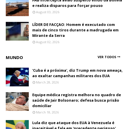
FAB intercepta avião suspeito vindo da Bolívia
e realiza disparos para forçar pouso
August 03, 2026
LÍDER DE FACÇAO: Homem é executado com
mais de cinco tiros durante a madrugada em
Mirante da Serra
August 02, 2026
MUNDO
VER TODOS
'Cuba é a próxima', diz Trump em nova ameaça,
ao exaltar campanhas militares dos EUA
March 28, 2026
Equipe médica registra melhora no quadro de
saúde de Jair Bolsonaro; defesa busca prisão
domiciliar
March 18, 2026
Lula diz que ataque dos EUA à Venezuela é
inaceitável e fala em 'precedente perigoso'