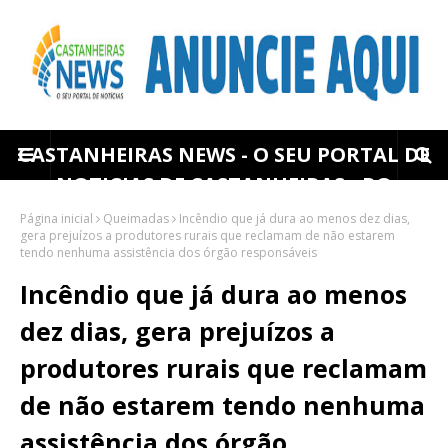
CASTANHEIRAS NEWS - O SEU PORTAL DE
NOTICIAS DE CASTANHEIRAS - RO
Página inicial
Queimadas
Incêndio que já dura ao menos dez dias,
gera prejuízos a produtores rurais que reclamam de não estarem
tendo nenhuma assistência dos órgão responsáveis
Incêndio que já dura ao menos
dez dias, gera prejuízos a
produtores rurais que reclamam
de não estarem tendo nenhuma
assistência dos órgão