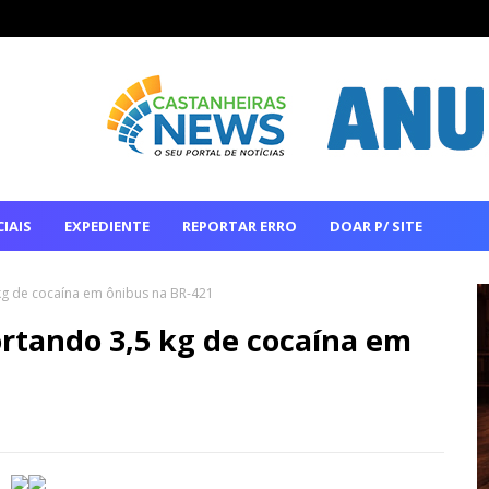
IAIS
EXPEDIENTE
REPORTAR ERRO
DOAR P/ SITE
g de cocaína em ônibus na BR-421
rtando 3,5 kg de cocaína em