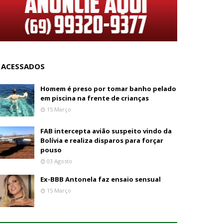
 ACESSADOS
Homem é preso por tomar banho pelado
em piscina na frente de crianças
15 Março
FAB intercepta avião suspeito vindo da
Bolívia e realiza disparos para forçar
pouso
03 Agosto
Ex-BBB Antonela faz ensaio sensual
15 Março