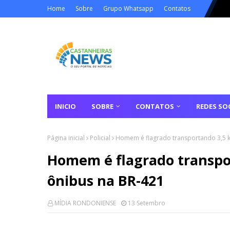
Home
Sobre
Grupo Whatsapp
Contatos
INICIO
SOBRE
CONTATOS
REDES SOC
Página inicial
Policial
Homem é flagrado transportando 3,5 k
Homem é flagrado transpo
ônibus na BR-421
MÍDIA RONDONIENSE
13 Setembro