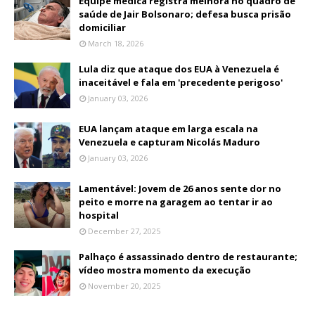
Equipe médica registra melhora no quadro de
saúde de Jair Bolsonaro; defesa busca prisão
domiciliar
March 18, 2026
Lula diz que ataque dos EUA à Venezuela é
inaceitável e fala em 'precedente perigoso'
January 03, 2026
EUA lançam ataque em larga escala na
Venezuela e capturam Nicolás Maduro
January 03, 2026
Lamentável: Jovem de 26 anos sente dor no
peito e morre na garagem ao tentar ir ao
hospital
December 27, 2025
Palhaço é assassinado dentro de restaurante;
vídeo mostra momento da execução
November 20, 2025