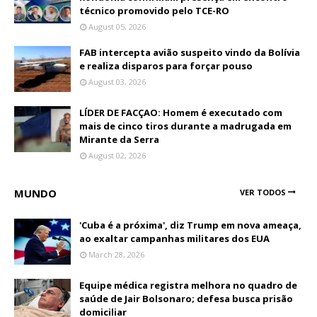
técnico promovido pelo TCE-RO
August 05, 2026
FAB intercepta avião suspeito vindo da Bolívia
e realiza disparos para forçar pouso
August 03, 2026
LÍDER DE FACÇAO: Homem é executado com
mais de cinco tiros durante a madrugada em
Mirante da Serra
August 02, 2026
MUNDO
VER TODOS
'Cuba é a próxima', diz Trump em nova ameaça,
ao exaltar campanhas militares dos EUA
March 28, 2026
Equipe médica registra melhora no quadro de
saúde de Jair Bolsonaro; defesa busca prisão
domiciliar