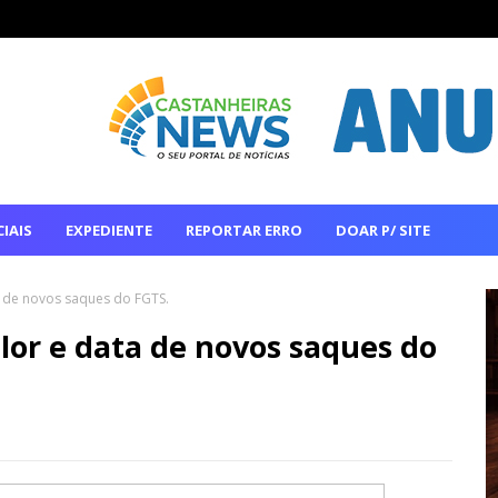
IAIS
EXPEDIENTE
REPORTAR ERRO
DOAR P/ SITE
ta de novos saques do FGTS.
alor e data de novos saques do