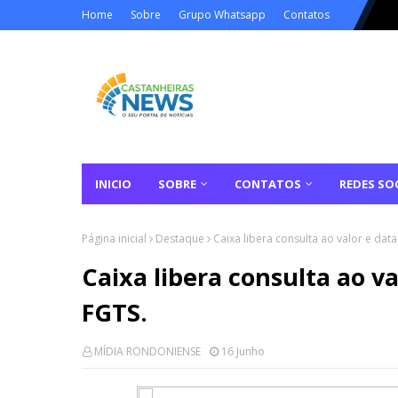
Home
Sobre
Grupo Whatsapp
Contatos
INICIO
SOBRE
CONTATOS
REDES SOC
Página inicial
Destaque
Caixa libera consulta ao valor e da
Caixa libera consulta ao v
FGTS.
MÍDIA RONDONIENSE
16 Junho