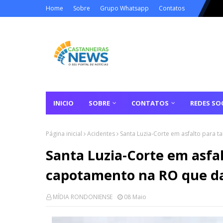
Home
Sobre
Grupo Whatsapp
Contatos
INICIO
SOBRE
CONTATOS
REDES SOC
Página inicial
Acidentes
Santa Luzia-Corte em asfalto para 
Santa Luzia-Corte em asfa
capotamento na RO que da
MÍDIA RONDONIENSE
08 Maio