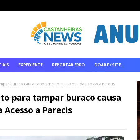
IAIS
EXPEDIENTE
REPORTAR ERRO
DOAR P/ SITE
tampar buraco causa capotamento na RO que da Acesso a Parecis
lto para tampar buraco causa
 Acesso a Parecis