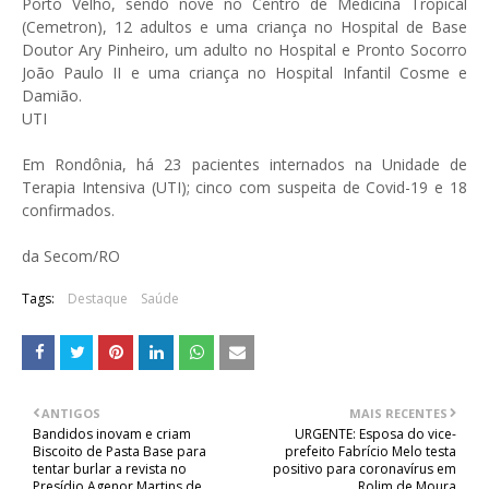
Porto Velho, sendo nove no Centro de Medicina Tropical
(Cemetron), 12 adultos e uma criança no Hospital de Base
Doutor Ary Pinheiro, um adulto no Hospital e Pronto Socorro
João Paulo II e uma criança no Hospital Infantil Cosme e
Damião.
UTI
Em Rondônia, há 23 pacientes internados na Unidade de
Terapia Intensiva (UTI); cinco com suspeita de Covid-19 e 18
confirmados.
da Secom/RO
Tags:
Destaque
Saúde
ANTIGOS
MAIS RECENTES
Bandidos inovam e criam
URGENTE: Esposa do vice-
Biscoito de Pasta Base para
prefeito Fabrício Melo testa
tentar burlar a revista no
positivo para coronavírus em
Presídio Agenor Martins de
Rolim de Moura