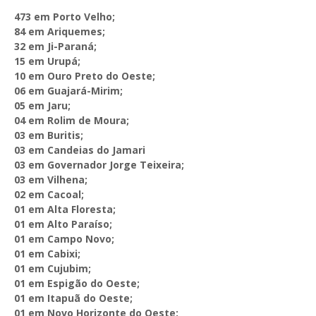
473 em Porto Velho;
84 em Ariquemes;
32 em Ji-Paraná;
15 em Urupá;
10 em Ouro Preto do Oeste;
06 em Guajará-Mirim;
05 em Jaru;
04 em Rolim de Moura;
03 em Buritis;
03 em Candeias do Jamari
03 em Governador Jorge Teixeira;
03 em Vilhena;
02 em Cacoal;
01 em Alta Floresta;
01 em Alto Paraíso;
01 em Campo Novo;
01 em Cabixi;
01 em Cujubim;
01 em Espigão do Oeste;
01 em Itapuã do Oeste;
01 em Novo Horizonte do Oeste;