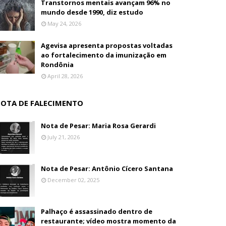
Transtornos mentais avançam 96% no
mundo desde 1990, diz estudo
May 24, 2026
Agevisa apresenta propostas voltadas
ao fortalecimento da imunização em
Rondônia
April 28, 2026
OTA DE FALECIMENTO
Nota de Pesar: Maria Rosa Gerardi
July 21, 2026
Nota de Pesar: Antônio Cícero Santana
December 02, 2025
Palhaço é assassinado dentro de
restaurante; vídeo mostra momento da