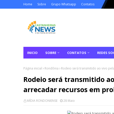
Home
Sobre
Grupo Whatsapp
Contatos
INICIO
SOBRE
CONTATOS
REDES SOC
Página inicial
Rondônia
Rodeio será transmitido ao vivo pel
Rodeio será transmitido ao
arrecadar recursos em pro
MÍDIA RONDONIENSE
28 Maio