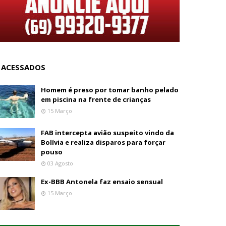
 ACESSADOS
Homem é preso por tomar banho pelado
em piscina na frente de crianças
15 Março
FAB intercepta avião suspeito vindo da
Bolívia e realiza disparos para forçar
pouso
03 Agosto
Ex-BBB Antonela faz ensaio sensual
15 Março