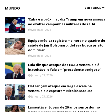
MUNDO
VER TODOS
'Cuba é a próxima', diz Trump em nova ameaça,
ao exaltar campanhas militares dos EUA
March 28, 2026
Equipe médica registra melhora no quadro de
saúde de Jair Bolsonaro; defesa busca prisão
domiciliar
March 18, 2026
Lula diz que ataque dos EUA à Venezuela é
inaceitável e fala em 'precedente perigoso'
January 03, 2026
EUA lançam ataque em larga escala na
Venezuela e capturam Nicolás Maduro
January 03, 2026
Lamentável: Jovem de 26 anos sente dor no
peito e morre na garagem ao tentar ir ao