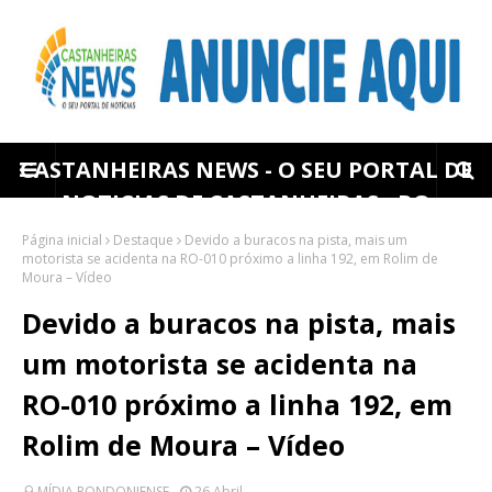
CASTANHEIRAS NEWS - O SEU PORTAL DE
NOTICIAS DE CASTANHEIRAS - RO
Página inicial
Destaque
Devido a buracos na pista, mais um
motorista se acidenta na RO-010 próximo a linha 192, em Rolim de
Moura – Vídeo
Devido a buracos na pista, mais
um motorista se acidenta na
RO-010 próximo a linha 192, em
Rolim de Moura – Vídeo
MÍDIA RONDONIENSE
26 Abril