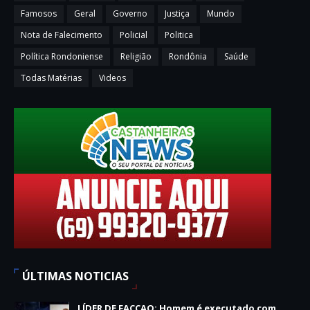
Famosos
Geral
Governo
Justiça
Mundo
Nota de Falecimento
Policial
Politica
Política Rondoniense
Religião
Rondônia
Saúde
Todas Matérias
Videos
ÚLTIMAS NOTICIAS
LÍDER DE FACÇAO: Homem é executado com