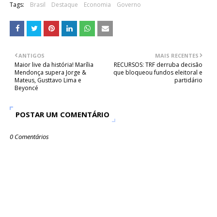
Tags:
Brasil
Destaque
Economia
Governo
ANTIGOS
MAIS RECENTES
Maior live da história! Marília
RECURSOS: TRF derruba decisão
Mendonça supera Jorge &
que bloqueou fundos eleitoral e
Mateus, Gusttavo Lima e
partidário
Beyoncé
POSTAR UM COMENTÁRIO
0 Comentários