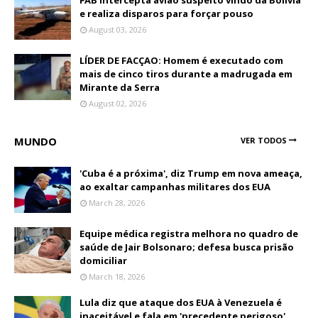
FAB intercepta avião suspeito vindo da Bolívia
e realiza disparos para forçar pouso
August 03, 2026
LÍDER DE FACÇAO: Homem é executado com
mais de cinco tiros durante a madrugada em
Mirante da Serra
August 02, 2026
MUNDO
VER TODOS
'Cuba é a próxima', diz Trump em nova ameaça,
ao exaltar campanhas militares dos EUA
March 28, 2026
Equipe médica registra melhora no quadro de
saúde de Jair Bolsonaro; defesa busca prisão
domiciliar
March 18, 2026
Lula diz que ataque dos EUA à Venezuela é
inaceitável e fala em 'precedente perigoso'