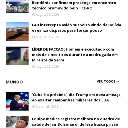
Rondônia confirmam presença em encontro
técnico promovido pelo TCE-RO
August 05, 2026
FAB intercepta avião suspeito vindo da Bolívia
e realiza disparos para forçar pouso
August 03, 2026
LÍDER DE FACÇAO: Homem é executado com
mais de cinco tiros durante a madrugada em
Mirante da Serra
August 02, 2026
MUNDO
VER TODOS
'Cuba é a próxima', diz Trump em nova ameaça,
ao exaltar campanhas militares dos EUA
March 28, 2026
Equipe médica registra melhora no quadro de
saúde de Jair Bolsonaro; defesa busca prisão