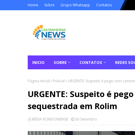
Home
Sobre
Grupo Whatsapp
Contatos
INICIO
SOBRE
CONTATOS
REDES SOC
Página inicial
Policial
URGENTE: Suspeito é pego com camione
URGENTE: Suspeito é pego
sequestrada em Rolim
MÍDIA RONDONIENSE
30 Setembro