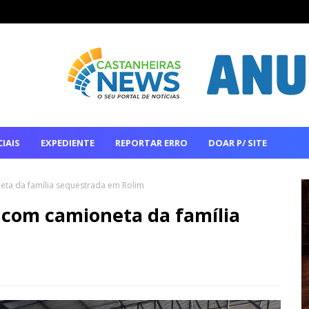
IAIS
EXPEDIENTE
REPORTAR ERRO
DOAR P/ SITE
ta da família sequestrada em Rolim
 com camioneta da família