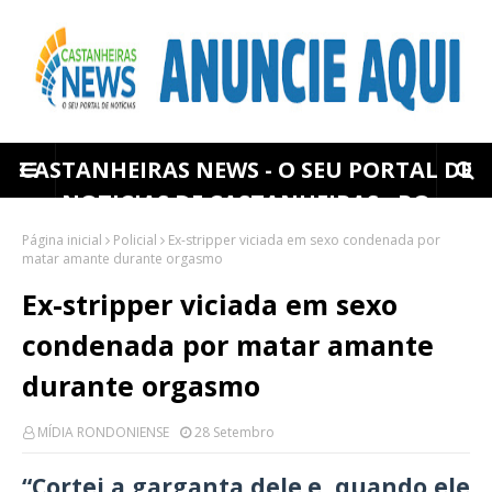
CASTANHEIRAS NEWS - O SEU PORTAL DE
NOTICIAS DE CASTANHEIRAS - RO
Página inicial
Policial
Ex-stripper viciada em sexo condenada por
matar amante durante orgasmo
Ex-stripper viciada em sexo
condenada por matar amante
durante orgasmo
MÍDIA RONDONIENSE
28 Setembro
“Cortei a garganta dele e, quando ele