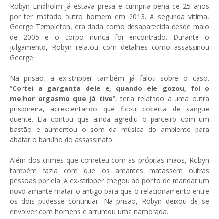
Robyn Lindholm já estava presa e cumpria pena de 25 anos
por ter matado outro homem em 2013. A segunda vítima,
George Templeton, era dada como desaparecida desde maio
de 2005 e o corpo nunca foi encontrado. Durante o
julgamento, Robyn relatou com detalhes como assassinou
George.
Na prisão, a ex-stripper também já falou sobre o caso.
“
Cortei a garganta dele e, quando ele gozou, foi o
melhor orgasmo que já tive
”, teria relatado a uma outra
prisioneira, acrescentando que ficou coberta de sangue
quente. Ela contou que ainda agrediu o parceiro com um
bastão e aumentou o som da música do ambiente para
abafar o barulho do assassinato.
Além dos crimes que cometeu com as próprias mãos, Robyn
também fazia com que os amantes matassem outras
pessoas por ela. A ex-stripper chegou ao ponto de mandar um
novo amante matar o antigo para que o relacionamento entre
os dois pudesse continuar. Na prisão, Robyn deixou de se
envolver com homens e arrumou uma namorada.