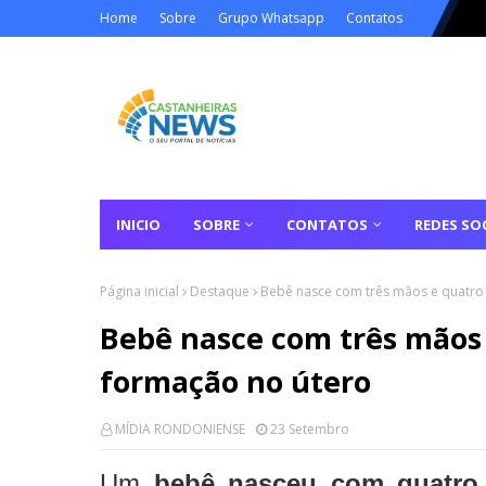
Home
Sobre
Grupo Whatsapp
Contatos
INICIO
SOBRE
CONTATOS
REDES SOC
Página inicial
Destaque
Bebê nasce com três mãos e quatro
Bebê nasce com três mãos
formação no útero
MÍDIA RONDONIENSE
23 Setembro
Um
bebê nasceu com quatro 