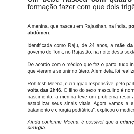
formação fazer com que dois tri
A menina, que nasceu em Rajasthan, na Índia,
po
abdômen
.
Identificada como Raju, de 24 anos, a
mãe da c
governo de Tonk, no Rajastão, na noite desta sexta
De acordo com o médico que fez o parto, tudo i
que vieram a se unir no útero. Além dela, foi real
Rohitesh Meena, o cirurgião responsável pelo parto
volta das 2h46
. O filho do sexo masculino é n
nascimento, a menina teve um problema respira
estabilizar seus sinais vitais. Agora vamos a
tratamento e cirurgia pediátrica”, explicou o médic
Ainda conforme Meena, é possível que a
crian
cirurgia
.