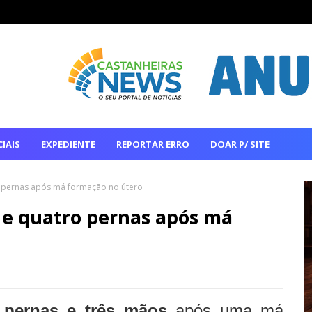
IAIS
EXPEDIENTE
REPORTAR ERRO
DOAR P/ SITE
 pernas após má formação no útero
 e quatro pernas após má
pernas e três mãos
após uma má