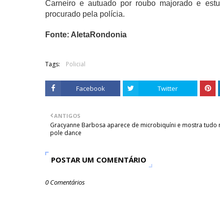
Carneiro e autuado por roubo majorado e estup
procurado pela polícia.
Fonte: AletaRondonia
Tags:
Policial
Facebook
Twitter
ANTIGOS
Gracyanne Barbosa aparece de microbiquíni e mostra tudo 
pole dance
POSTAR UM COMENTÁRIO
0 Comentários