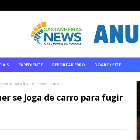
IAIS
EXPEDIENTE
REPORTAR ERRO
DOAR P/ SITE
e carro para fugir de novos abusos
r se joga de carro para fugir