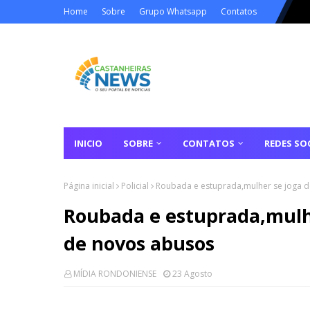
Home
Sobre
Grupo Whatsapp
Contatos
INICIO
SOBRE
CONTATOS
REDES SOC
Página inicial
Policial
Roubada e estuprada,mulher se joga d
Roubada e estuprada,mulhe
de novos abusos
MÍDIA RONDONIENSE
23 Agosto