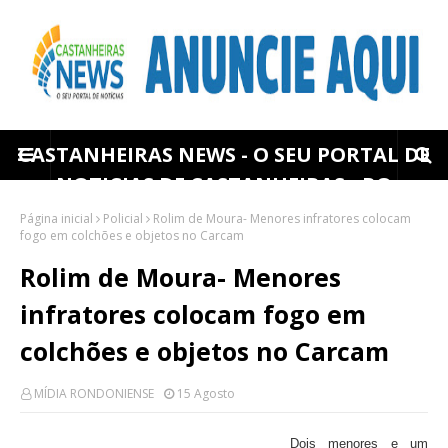
CASTANHEIRAS NEWS - O SEU PORTAL DE
NOTICIAS DE CASTANHEIRAS - RO
Página inicial
Policial
Rolim de Moura- Menores infratores colocam
fogo em colchões e objetos no Carcam
Rolim de Moura- Menores
infratores colocam fogo em
colchões e objetos no Carcam
MÍDIA RONDONIENSE
15 Agosto
Dois menores e um