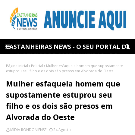
CASTANHEIRAS NEWS - O SEU PORTAL DE
NOTICIAS DE CASTANHEIRAS - RO
Página inicial
Policial
Mulher esfaqueia homem que supostamente
estuprou seu filho e os dois são presos em Alvorada do Oeste
Mulher esfaqueia homem que
supostamente estuprou seu
filho e os dois são presos em
Alvorada do Oeste
MÍDIA RONDONIENSE
24 Agosto