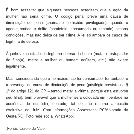
É bom ressaltar que algumas pessoas acreditam que a ação da
mulher não seria crime. O código penal prevê uma causa de
diminuição de pena (chama-se homicídio privilegiado), quando o
agente pratica o delito (homicídio, consumado ou tentado) nessas
condições, mas não deixa de ser crime. A lei só ampara os casos de
legítima de defesa.
Àquele velho ditado da legítima defesa da honra (matar o estuprador
do filho(a), matar a mulher ou homem adúltero, etc.) não existe
legalmente.
Mas, considerando que o homicídio não foi consumado, foi tentado, e
a presença de causa de diminuição de pena (privilégio previsto no §
1º do artigo 121 do CP – tentou matar a vítima, porque esta estuprou
seu filho), bem provável que a mulher será colocada em liberdade na
audiência de custódia, contudo, tal decisão é uma atribuição
exclusiva do Juiz. Com informações Assessoria PC/Alvorada do
Oeste/RO. Foto rede social WhatsApp.
Fonte:
Coreio do Vale