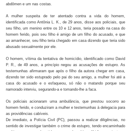
abdômen e um nas costas.
A mulher suspeita de ter atentado contra a vida do homem,
identificada como Antônia L. K., de 29 anos, disse aos policiais, que
seu filho, um menino entre os 10 e 12 anos, teria posado na casa do
homem ferido, pois seu filho é amigo de um filho do acusado, e que
ao amanhecer, seu filho teria chegado em casa dizendo que teria sido
abusado sexualmente por ele.
O homem, vítima da tentativa de homicídio, identificado como David
P. R., de 49 anos, a princípio negou as acusações de estupro. As
testemunhas afirmaram que após o filho da autora chegar em casa,
dizendo ter sido estuprado pelo pai do seu amigo, a mulher foi até a
casa do acusado e o esfaqueou, só não o matando porque seu
namorado interviu, segurando-a e tomando-lhe a faca.
Os policiais acionaram uma ambulância, que prestou socorro ao
homem ferido, e conduziram a mulher e testemunhas à delegacia para
as providências cabíveis.
De imediato, a Polícia Civil (PC), passou a realizar diligências, no
sentido de investigar também o crime de estupro, tendo encaminhado