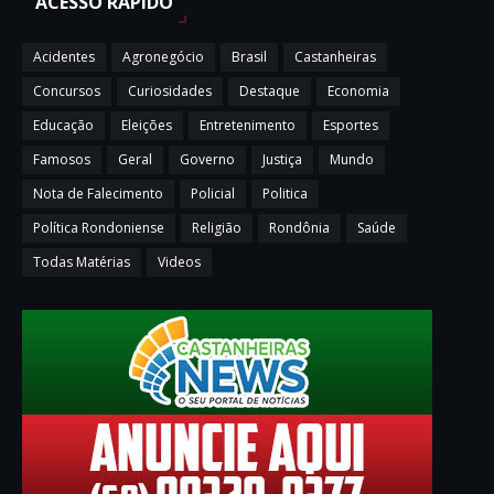
ACESSO RAPÍDO
Acidentes
Agronegócio
Brasil
Castanheiras
Concursos
Curiosidades
Destaque
Economia
Educação
Eleições
Entretenimento
Esportes
Famosos
Geral
Governo
Justiça
Mundo
Nota de Falecimento
Policial
Politica
Política Rondoniense
Religião
Rondônia
Saúde
Todas Matérias
Videos