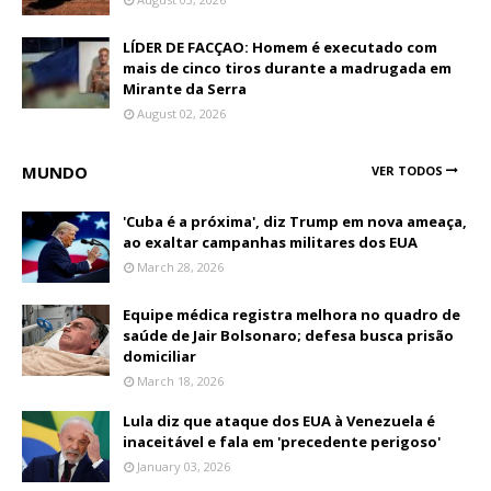
LÍDER DE FACÇAO: Homem é executado com
mais de cinco tiros durante a madrugada em
Mirante da Serra
August 02, 2026
MUNDO
VER TODOS
'Cuba é a próxima', diz Trump em nova ameaça,
ao exaltar campanhas militares dos EUA
March 28, 2026
Equipe médica registra melhora no quadro de
saúde de Jair Bolsonaro; defesa busca prisão
domiciliar
March 18, 2026
Lula diz que ataque dos EUA à Venezuela é
inaceitável e fala em 'precedente perigoso'
January 03, 2026