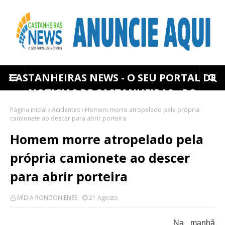
CASTANHEIRAS NEWS - O SEU PORTAL DE
NOTICIAS DE CASTANHEIRAS - RO
Página inicial
Acidentes
Homem morre atropelado pela própria
camionete ao descer para abrir porteira
Homem morre atropelado pela
própria camionete ao descer
para abrir porteira
MÍDIA RONDONIENSE
21 Agosto
Na manhã