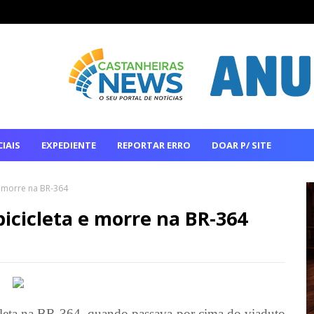
IAIS
EXPEDIENTE
REPORTAR ERRO
DOAR P/ SITE
e morre na BR-364
icicleta e morre na BR-364
cleta na BR-364, quando passava por cima do viaduto