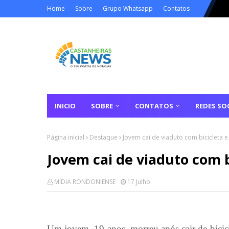
Home
Sobre
Grupo Whatsapp
Contatos
INICIO
SOBRE
CONTATOS
REDES SOC
Página inicial
Destaque
Jovem cai de viaduto com bicicleta 
Jovem cai de viaduto com b
MÍDIA RONDONIENSE
17 Julho
Um jovem, 19 anos, morreu após cair de bici