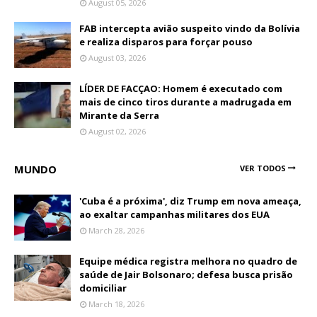
August 05, 2026
FAB intercepta avião suspeito vindo da Bolívia
e realiza disparos para forçar pouso
August 03, 2026
LÍDER DE FACÇAO: Homem é executado com
mais de cinco tiros durante a madrugada em
Mirante da Serra
August 02, 2026
MUNDO
VER TODOS
'Cuba é a próxima', diz Trump em nova ameaça,
ao exaltar campanhas militares dos EUA
March 28, 2026
Equipe médica registra melhora no quadro de
saúde de Jair Bolsonaro; defesa busca prisão
domiciliar
March 18, 2026