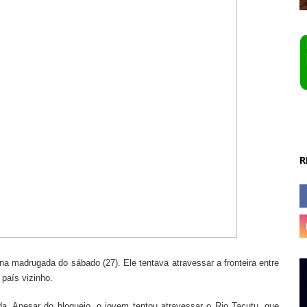
R
na madrugada do sábado (27). Ele tentava atravessar a fronteira entre
país vizinho.
da. Apesar do bloqueio, o jovem tentou atravessar o Rio Tacutu, que