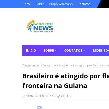
Home
Sobre
Grupo Whatsapp
Contatos
INICIO
SOBRE
CONTATOS
REDES SOC
Página inicial
Destaque
Brasileiro é atingido por flecha ao t
Brasileiro é atingido por f
fronteira na Guiana
MÍDIA RONDONIENSE
29 Julho