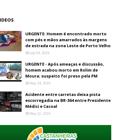
IDEOS
URGENTE: Homem é encontrado morto
com pés e mãos amarrados às margens
de estrada na zona Leste de Porto Velho
July 04, 2026
URGENTE - Após ameaças e discussão,
homem acabou morto em Rolim de
Moura; suspeito foi preso pela PM
May 24, 2026
Acidente entre carretas deixa pista
escorregadia na BR-364 entre Presidente
Médici e Cacoal
May 22, 2026