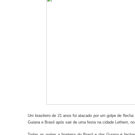
Um brasileiro de 21 anos foi atacado por um golpe de flecha 
Guiana e Brasil após sair de uma festa na cidade Lethem, no 
Todas as noites a fronteira do Brasil e das Guiana é fecha