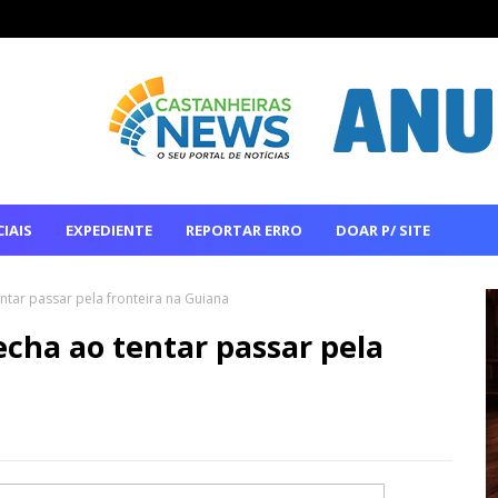
IAIS
EXPEDIENTE
REPORTAR ERRO
DOAR P/ SITE
entar passar pela fronteira na Guiana
lecha ao tentar passar pela