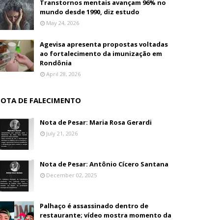
Transtornos mentais avançam 96% no
mundo desde 1990, diz estudo
May 24, 2026
Agevisa apresenta propostas voltadas
ao fortalecimento da imunização em
Rondônia
April 28, 2026
OTA DE FALECIMENTO
Nota de Pesar: Maria Rosa Gerardi
July 21, 2026
Nota de Pesar: Antônio Cícero Santana
December 02, 2025
Palhaço é assassinado dentro de
restaurante; vídeo mostra momento da