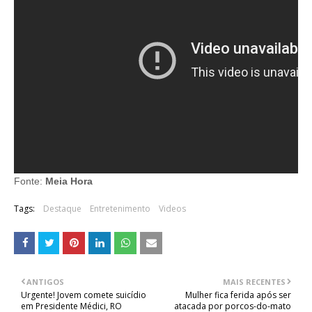
Fonte:
Meia Hora
Tags:
Destaque
Entretenimento
Videos
ANTIGOS
MAIS RECENTES
Urgente! Jovem comete suicídio
Mulher fica ferida após ser
em Presidente Médici, RO
atacada por porcos-do-mato