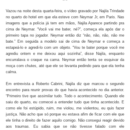
Vazou na noite desta quarta-feira, o vídeo gravado por Najila Trindade
no quarto do hotel em que ela esteve com Neymar Jr, em Paris. Nas
imagens que a polícia já tem em mãos, Najila Aparece partindo pra
cima de Neymar. “Você vai me bater, né?”, começa ela após dar o
primeiro tapa no jogador. Neymar então diz “não, não, não, não me
bate.” Em seguida a modelo sai de cima de Neymar e começa a
estapeá-lo e agredi-lo com um objeto. “Vou te bater porque você me
agrediu ontem e me deixou aqui sozinha”, disse Najila, enquanto
encurralava o craque na cama. Neymar então tenta se esquivar da
moça com chutes, até que ele se levanta pedindo para que ela tenha
calma.
Em entrevista a Roberto Cabrini, Najila diz que marcou o segundo
encontro para reunir provas do que havia acontecido no dia anterior.
“Primeiro tive que assimilar tudo. Todo o acontecimento. Quando ele
saiu do quarto, eu comecei a entender tudo que tinha acontecido. E
como ele foi estúpido, ruim, me violou, me violentou, eu quis fazer
justiça. Não acho que só porque eu estava afim de ficar com ele que
ele tinha o direito de fazer aquilo comigo. Não consegui reagir devido
aos traumas. Eu sabia que se não tivesse falado com ele