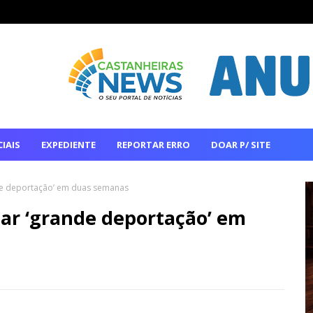
IAIS
EXPEDIENTE
REPORTAR ERRO
DOAR P/ SITE
de deportação’ em duas semanas
ar ‘grande deportação’ em