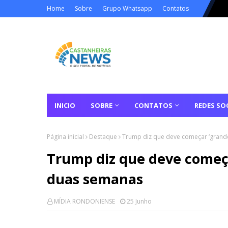
Home
Sobre
Grupo Whatsapp
Contatos
INICIO
SOBRE
CONTATOS
REDES SOC
Página inicial
Destaque
Trump diz que deve começar ‘gran
Trump diz que deve começ
duas semanas
MÍDIA RONDONIENSE
25 Junho