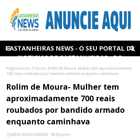
CASTANHEIRAS NEWS - O SEU PORTAL DE
NOTICIAS DE CASTANHEIRAS - RO
Página inicial
Policial
Rolim de Moura- Mulher tem aproximadamente
700 reais roubados por bandido armado enquanto caminhava
Rolim de Moura- Mulher tem
aproximadamente 700 reais
roubados por bandido armado
enquanto caminhava
MÍDIA RONDONIENSE
08 Junho