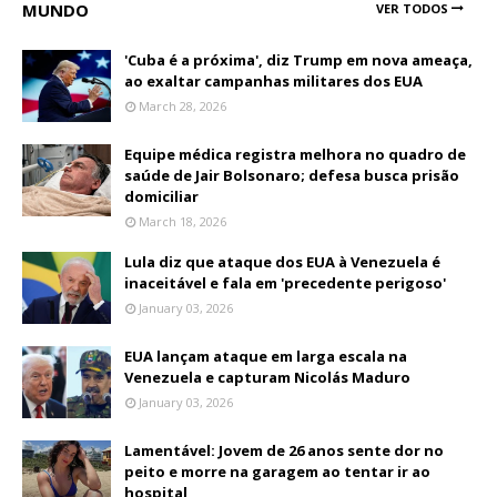
MUNDO
VER TODOS
'Cuba é a próxima', diz Trump em nova ameaça,
ao exaltar campanhas militares dos EUA
March 28, 2026
Equipe médica registra melhora no quadro de
saúde de Jair Bolsonaro; defesa busca prisão
domiciliar
March 18, 2026
Lula diz que ataque dos EUA à Venezuela é
inaceitável e fala em 'precedente perigoso'
January 03, 2026
EUA lançam ataque em larga escala na
Venezuela e capturam Nicolás Maduro
January 03, 2026
Lamentável: Jovem de 26 anos sente dor no
peito e morre na garagem ao tentar ir ao
hospital