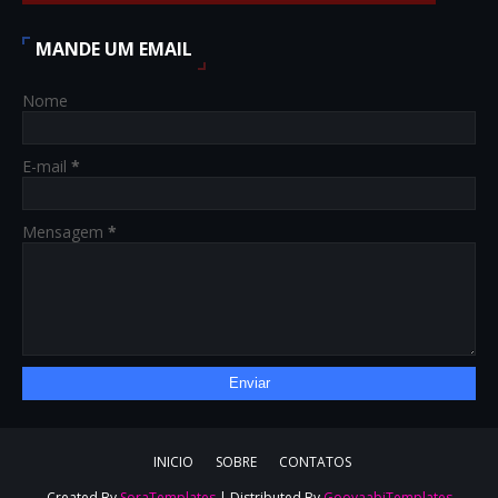
MANDE UM EMAIL
Nome
E-mail
*
Mensagem
*
INICIO
SOBRE
CONTATOS
Created By
SoraTemplates
| Distributed By
GooyaabiTemplates