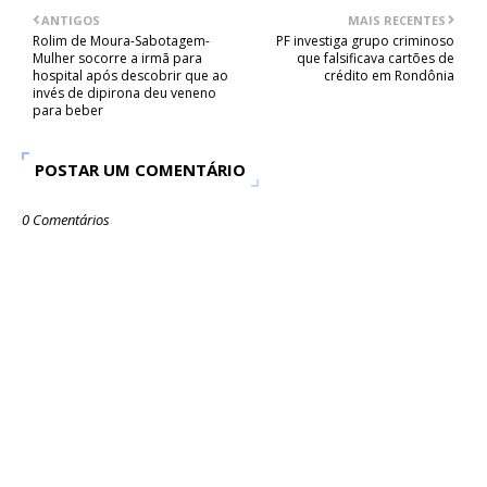
ANTIGOS
MAIS RECENTES
Rolim de Moura-Sabotagem-
PF investiga grupo criminoso
Mulher socorre a irmã para
que falsificava cartões de
hospital após descobrir que ao
crédito em Rondônia
invés de dipirona deu veneno
para beber
POSTAR UM COMENTÁRIO
0 Comentários